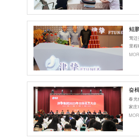
鲲
莺迁
里程
MOR
奋
春光
家庄
MOR