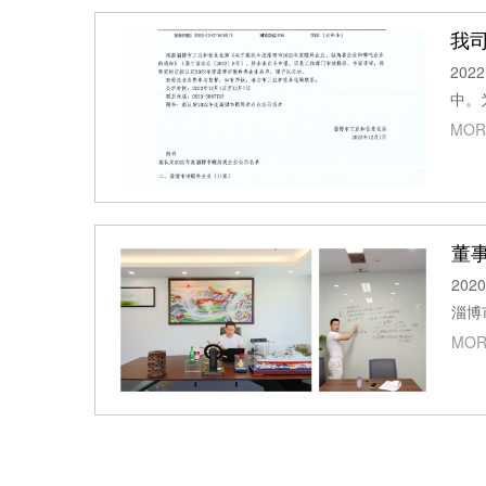
我
20
中。
MOR
董
20
淄博
MOR