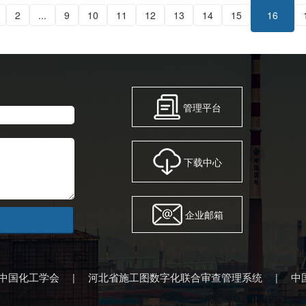
2
...
9
10
11
12
13
14
15
16
管理平台
下载中心
企业邮箱
中国化工学会
河北省施工图数字化联合审查管理系统
中
|
|