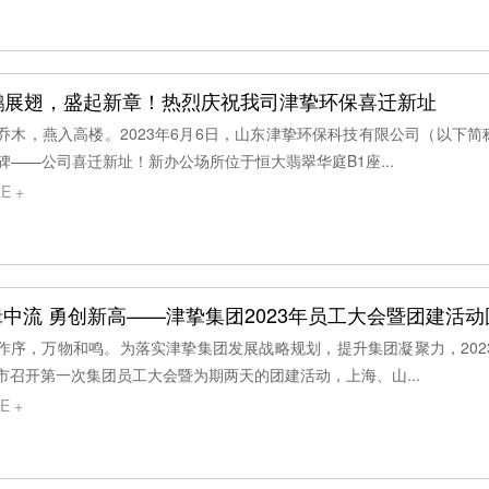
鹏展翅，盛起新章！热烈庆祝我司津挚环保喜迁新址
乔木，燕入高楼。2023年6月6日，山东津挚环保科技有限公司（以下简
碑——公司喜迁新址！新办公场所位于恒大翡翠华庭B1座...
E +
楫中流 勇创新高——津挚集团2023年员工大会暨团建活
作序，万物和鸣。为落实津挚集团发展战略规划，提升集团凝聚力，2023
市召开第一次集团员工大会暨为期两天的团建活动，上海、山...
E +