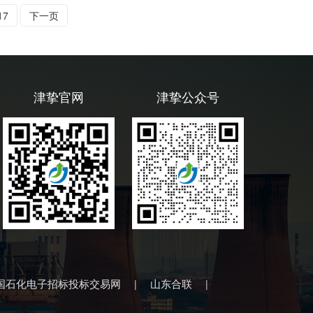
17
下一页
津挚官网
津挚公众号
国石化电子招标投标交易网
山东合联
|
|