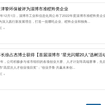
司津挚环保被评为淄博市准瞪羚类企业
22年12月1日，淄博市工业和信息化局公布了2022年度淄博市准瞪羚
为深入践行新发展理念，打造一批哪吒企业、瞪羚企业和独角...
E +
事长徐占杰博士获得【首届淄博市 “星光闪耀20人”选树活
20年，公司积极参与省市组织的各项创业大赛、人才计划等高端赛事，先后
市“高层次人才创业项目奖”；“创业齐鲁·共赢未来创...
E +