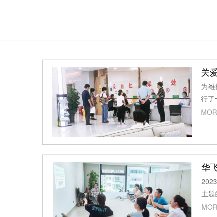
关爱
为维
行了
MOR
华飞
20
主题
MOR